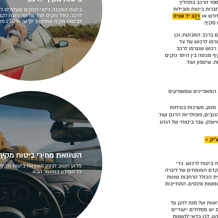
פר הרכב בתהליך
ברות ביטוח מובילות
ביטוח המקנה כיסוי לנזקים שעלולים ל
לרכב, כולל נזקים לצד שלישי. רוצה לק
החדש או
רכב יד שניה
לביטוח מקיף שתחסוך לך עד 50% במחיר?
מקיף.
ם ברכב המבוטח, וכן
גרמו לרכוש של צד
רכוש שנגרמו לרכב
ף מכסה בין היתר נזקים
 שיטפון ועוד.
 המאפיינים שמשפיעים
 מנוע, מערכות בטיחות
נבים, פופולריות הדגם ועוד.
 אישה), עבר ביטוחי של הנהג
'יק >
השוואת מחירי ביטוח מקיף
 ביטוח לרכוש. כדי
מדוע חשוב לבצע השוואת ביטוח מקיף 
תקדם המומחים של ליברה
כל המידע במאמר הבא
ת הכולל הרחבות שונות
שמשות ופנסים, התחייבות
גות ועל מנת להגן על
יש מסלולים ייעודיים
וג, לכן כדאי להשוות