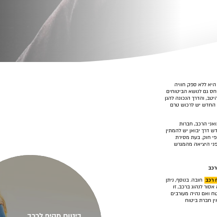
 רכב יד 2 משנתון מתקדם היא ללא ספק חוויה
חס גם לנושא הביטוחים
יטב, והדרך הנכונה להגן
 החדש יש לרכוש טרם
אני הרכב, חברות
ש דרך יבואן יש להמתין
פי חוק. בעת מסירת
לפני היציאה מהמגרש
רכב
 רכב
חובה. בנוסף, ניתן
אסור לנהוג ברכב, זו
טח ואם נהיה מעורבים
ין חברת ביטוח
ביטוח מקיף לרכב