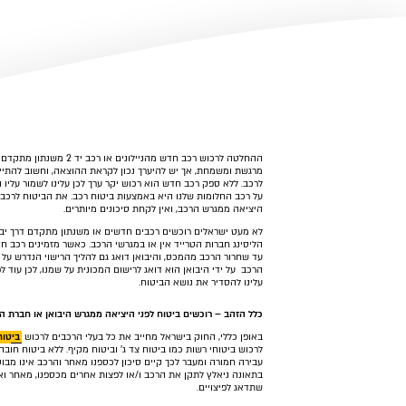
ההחלטה לרכוש רכב חדש מהניילונים או
מרגשת ומשמחת, אך יש להיערך נכון לקראת ההוצאה, וחשוב להתיי
לרכב. ללא ספק רכב חדש הוא רכוש יקר ערך לכן עלינו לשמור עליו ה
על רכב החלומות שלנו היא באמצעות ביטוח רכב. את הביטוח לרכב
היציאה ממגרש הרכב, ואין לקחת סיכונים מיותרים.
לא מעט ישראלים רוכשים רכבים חדשים או משנתון מתקדם דרך יבו
הליסינג חברות הטרייד אין או במגרשי הרכב. כאשר מזמינים רכב חד
עד שחרור הרכב מהמכס, והיבואן דואג גם להליך הרישוי הנדרש על 
הרכב על ידי היבואן הוא דואג לרישום המכונית על שמנו, לכן עוד 
עלינו להסדיר את נושא הביטוח.
כלל הזהב – רוכשים ביטוח לפני היציאה ממגרש היבואן או חברת ה
באופן כללי, החוק בישראל מחייב את כל בעלי הרכבים לרכוש
ביטוח
לרכוש ביטוחי רשות כמו ביטוח צד ג' וביטוח מקיף. ללא ביטוח חובה 
עבירה חמורה ומעבר לכך קיים סיכון לכספנו מאחר והרכב אינו מבו
בתאונה ניאלץ לתקן את הרכב ו/או לפצות אחרים מכספנו, מאחר וא
שתדאג לפיצויים.