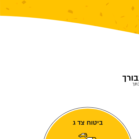
בורך
בתך
ביטוח צד ג