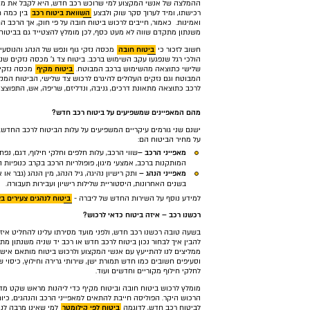
ההמלצה של אנשי המקצוע למי שרוכש רכב חדש, היא לקבל את מס
רכישתו, ומיד לערוך סקר שוק ולבצע
השוואת ביטוח רכב
בין כמה ח
ואמינות. כאמור, חייבים לרכוש ביטוח חובה על פי חוק, אך הרכב 
משנתון מתקדם שווה לא מעט כסף, לכן מומלץ להצטייד גם בביטוח 
חשוב לזכור כי
ביטוח חובה
מכסה נזקי גוף ונפש של הנהג והנוסעי
הולכי רגל שנפגעו עקב השימוש ברכב. ביטוח צד ג' מכסה נזקים שנ
שלישי כתוצאה מהשימוש ברכב המבוטח.
ביטוח מקיף
מכסה נזקי 
המבוטח וגם נזקים העלולים להיגרם לרכוש צד שלישי, הביטוח המקי
לרכב כתוצאה מתאונת דרכים, גניבה, ונדליזם, שריפה, אש, התפוצצות,
מהם המאפיינים שמשפיעים על ביטוח רכב חדש?
ישנם שני גורמים עיקריים המשפיעים על עלות הביטוח לרכב החדש.
על מחיר הביטוח הם:
מאפייני הרכב –
שווי הרכב, עלות חלפים וחלקי חילוף, דגם, נפח
המותקנות ברכב, אמצעי מיגון, פופולריות הרכב בקרב כנופיות הג
מאפייני הנהג –
ותק רישיון נהיגה, גיל הנהג, מין הנהג (גבר או
בשנים האחרונות, היסטוריית שלילות רישיון ועבירות תעבורה.
למידע נוסף על השירות החדש של ליברה -
ביטוח לנהגים צעירים בצ
רכשנו רכב – איזה ביטוח כדאי לרכוש?
בשעה טובה רכשנו רכב חדש, ולפני מועד מסירתו עלינו להחליט איזה
להבין איך לבחור נכון ביטוח לרכב חדש או רכב יד שניה משנתון מ
ממליצים לנו להתייעץ עם אנשי המקצוע ולרכוש ביטוח מותאם אישי
וסעיפים חשובים כמו חדש תמורת ישן, שירותי גרירה וחילוץ, כיסוי 
לחלקי חילוף מקוריים וחדשים ועוד.
מומלץ לרכוש ביטוח חובה וביטוח מקיף כדי ליהנות מראש שקט מדא
הרכוש היקר. הפוליסה חייבת להתאים למאפייני הרכב והנהגים, כיום 
לביטוח רכב חדש, לדוגמה
ביטוח לפי קילומטר
למי שאינו מרבה לנה