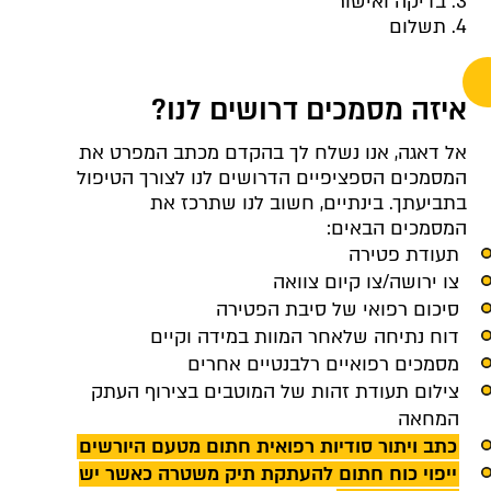
3. בדיקה ואישור
4. תשלום
איזה מסמכים דרושים לנו?
אל דאגה, אנו נשלח לך בהקדם מכתב המפרט את
המסמכים הספציפיים הדרושים לנו לצורך הטיפול
בתביעתך. בינתיים, חשוב לנו שתרכז את
המסמכים הבאים:
תעודת פטירה
צו ירושה/צו קיום צוואה
סיכום רפואי של סיבת הפטירה
דוח נתיחה שלאחר המוות במידה וקיים
מסמכים רפואיים רלבנטיים אחרים
צילום תעודת זהות של המוטבים בצירוף העתק
המחאה
כתב ויתור סודיות רפואית חתום מטעם היורשים
ייפוי כוח חתום להעתקת תיק משטרה כאשר יש