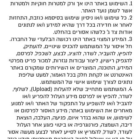
1. השימוש באתר הינו אך ורק למטרות חוקיות ולמטרות
אשר לשמן נועד האתר.
2. כל שימוש ו/או ניסיון שימוש בסיסמא כוזבת, התחזות
לאחר או חדירה בכל דרך שהיא למידע ו/או לנתונים
אודות צד ג' כלשהו אסורים בהחלט.
3. המידע המצוי באתר הינו רכושה הבלעדי של החברה.
חל איסור על המשתמש להכניס שינויים, להעתיק,
להפיץ, להעביר, לשדר, להציג, לבצע, לשכפל, לפרסם,
להנפיק רישיון, ליצור עבודות נגזרות, למכור פריט מפרטי
המידע, התוכנה, המוצרים או השירותים שמקורם באתר
האינטרנט או לקחת חלק בכל האמור, למעט שליפת
נתונים לצורך שימוש אישי של המשתמש.
4. המשתמש מתחייב שלא להעלות (Upload), לשלוף,
לשדר, להפיץ או לפרסם מידע העלול להפריע ו/או
להגביל ו/או להשפיע על התפקוד של האתר ו/או למנוע
מאחרים את השימוש באתר; מידע האסור לפרסום או
לשימוש, או שהוא בגדר איום, פגיעה, העלבה, הוצאת
דיבה, השמצה, פורנוגרפיה או ביטוי פוגע אחר העלול
לעודד, לשדל, להמריץ או לסייע לאחר לבצע מעשה אסור