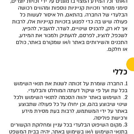
האתר וכל המידע המצוי בו מוגנים על ידי זכויות יוצרים,
סימני מסחר וזכויות קנייניות נוספות ומהווים רכושה
הבלעדי של החברה. בהתאם, חל איסור לעשות כל
פעולה שיש בה כדי לפגוע בזכויות קנייניות אלו, לרבות
אך לא רק, להכניס שינויים, לשדר, להעביר, להפיץ,
לשכפל, להציג, לפרסם, להעתיק ולמכור את המידע,
התכנים והשירותים באתר ו/או שמקורם באתר, כולם
או חלקם.
כללי
1. החברה שומרת על זכותה לשנות את תנאי השימוש
בכל עת ועל פי שיקול דעתה המוחלט והבלעדי.
2. השימוש באתר יהווה הסכמה לתנאי השימוש ולכל
שינוי שיבוצע בהם, וכן יחולו על כל פעולה שתבוצע
באתר על ידי המשתמש, לרבות בעת מסירת מידע
ורכישת פוליסה.
3. מקום השיפוט הבלעדי בכל עניין ומחלוקת הקשורים
בתנאי השימוש ו/או בשימוש באתר, יהיה בבית המשפט