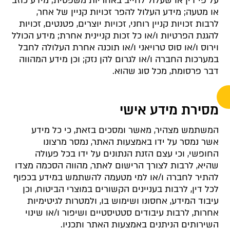
על פי דין או שעלול לחייב באחריות משפטית; מידע כוזב
או מטעה; מידע העלול להפר זכויות קניין של אחר,
לרבות זכויות קניין רוחני, זכויות יוצרים, פטנטים, זכויות
להגנת הפרטיות ו/או כל זכות קניינית אחרת; מידע הכולל
וירוס ו/או סוס טרויאני ו/או תוכנה אחרת העלולה לחבל
במערכות החברה ו/או לגרום להן נזק; וכן מידע המהווה
דבר פרסומת, מכל סוג שהוא.
מסירת מידע אישי
המשתמש מצהיר, מאשר ומסכים בזאת, כי כל מידע
אשר נמסר על ידו באמצעות האתר, נמסר מרצונו
החופשי, וכי עצם הזנת הנתונים על ידו בכל פעולה
שהיא, לרבות לצורך הרישום לאתר, מהווה הסכמה מצדו
להתיר לחברה ו/או למי מטעמה להשתמש במידע בכפוף
לכל דין, לרבות בעניינים הקשורים במוצרי הביטוח, וכן
עיבוד המידע, אחסונו ושימוש בו, ולמטרות לגיטימיות
אחרות, לרבות עיבודים סטטיסטיים ושיפור ו/או שינוי
השירותים הניתנים באמצעות האתר ותכניו.