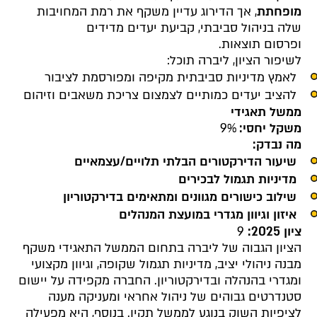
מופחתת
, אך הדירוג עדיין משקף את רמת המחויבות
שלה בניהול סביבתי, קביעת יעדים מדידים
ופרסום תוצאות.
לשיפור הציון, ליברה תוכל:
לאמץ מדיניות סביבתית מקיפה ומפורסמת לציבור
להציב יעדים כמותיים לצמצום צריכת משאבים וזיהום
ממשל תאגידי
משקל יחסי:
9%
מה נבדק
:
שיעור הדירקטורים הבלתי תלויים/עצמאיים
מדיניות תגמול לבכירים
שילוב כישורים מגוונים ומתאימים בדירקטוריון
איזון וגיוון מגדרי במועצת המנהלים
ציון 2025:
9
הציון הגבוה של ליברה בתחום הממשל התאגידי משקף
מבנה ניהולי יציב, מדיניות תגמול שקופה, וגיוון מקצועי
ומגדרי בהנהלה ובדירקטוריון. החברה מקפידה על יישום
סטנדרטים גבוהים של ניהול אחראי ומעניקה מענה
לציפיות השוק בנוגע לממשל תקין. בנוסף, היא מפעילה