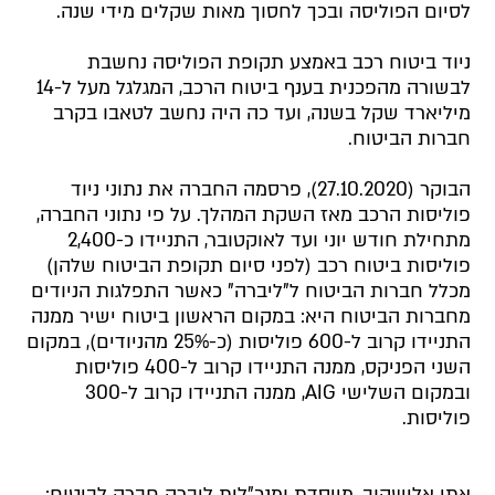
לסיום הפוליסה ובכך לחסוך מאות שקלים מידי שנה.
ניוד ביטוח רכב באמצע תקופת הפוליסה נחשבת
לבשורה מהפכנית בענף ביטוח הרכב, המגלגל מעל ל-14
מיליארד שקל בשנה, ועד כה היה נחשב לטאבו בקרב
חברות הביטוח.
הבוקר (27.10.2020), פרסמה החברה את נתוני ניוד
פוליסות הרכב מאז השקת המהלך. על פי נתוני החברה,
מתחילת חודש יוני ועד לאוקטובר, התניידו כ-2,400
פוליסות ביטוח רכב (לפני סיום תקופת הביטוח שלהן)
מכלל חברות הביטוח ל"ליברה" כאשר התפלגות הניודים
מחברות הביטוח היא: במקום הראשון ביטוח ישיר ממנה
התניידו קרוב ל-600 פוליסות (כ-25% מהניודים), במקום
השני הפניקס, ממנה התניידו קרוב ל-400 פוליסות
ובמקום השלישי AIG, ממנה התניידו קרוב ל-300
פוליסות.
אתי אלישקוב, מייסדת ומנכ"לית ליברה חברה לביטוח: