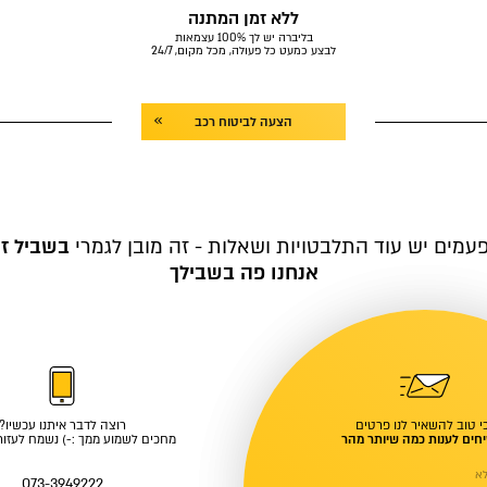
ללא זמן המתנה
בליברה יש לך 100% עצמאות
לבצע כמעט כל פעולה, מכל מקום, 24/7
הצעה לביטוח רכב
עמים יש עוד התלבטויות ושאלות - זה מובן לגמרי
בשביל ז
אנחנו פה בשבילך
י טוב להשאיר לנו פרטים
רוצה לדבר איתנו עכשיו?
חים לענות כמה שיותר מהר
מחכים לשמוע ממך :-) נשמח לעזור 
א
073-3949222