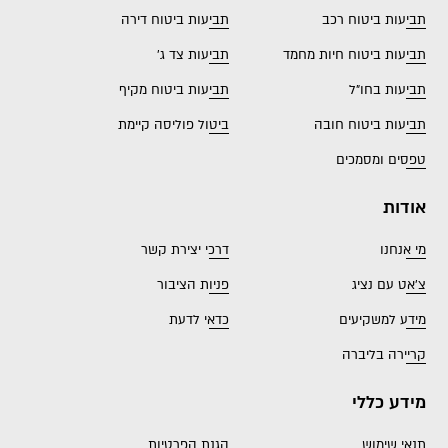
תביעות ביטוח רכב
תביעות ביטוח דירה
תביעות ביטוח חיות מחמד
תביעות צד ג'
תביעות בחו"ל
תביעות ביטוח מקיף
תביעות ביטוח חובה
ביטול פוליסה קיימת
טפסים ומסמכים
אודות
מי אנחנו
דרכי יצירת קשר
צ'אט עם נציג
פניות הציבור
מידע למשקיעים
כדאי לדעת
קריירה בליברה
מידע כללי
תנאי שימוש
הגנת הפרטיות