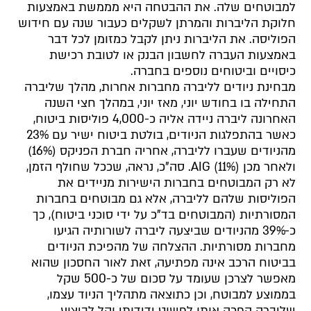
למבוטחים שלה. את ההבטחה היא מממשת באמצעות
חלוקת הליברות והמרתן לשקלים כעבור שנה עם חידוש
הפוליסה. את הליברות ניתן לקבל כמזומן לכל דבר
באמצעות העברה לחשבון הבנק או לטובת רכישת
כיסויים וביטוחים נוספים בחברה.
מבחינת ניודים לליברה מחברות אחרות, מהלך שליברה
התחילה בו בחודש יוני, מאז יוני, במהלך חצי השנה
האחרונה ליברה ניידה אליה כ-4,000 פוליסות ביטוח,
כאשר בהתפלגות הניודים, בולטת ביטוח ישיר עם 23%
מהניודים שעברו לליברה, אחריה חברת הפניקס (16%)
ולאחר מכן AIG (11%). סה"כ, נראה, שככל שחולף הזמן,
לא רק המבוטחים בחברות הישירות מניידים את
הפוליסות שלהם לליברה, אלא גם מבוטחים בחברות
המסורתיות (המבוטחים בד"כ על ידי סוכני ביטוח), כך
כ-39% מהניודים שביצעה ליברה לשורותיה הגיעו
מחברות מסורתיות. ההצלחה של מהפיכת הניודים
בביטוח הרכב אינה מפתיעה, זאת לאור החסכון שהוא
מאפשר לצרכן שעומד על סכום של כ-500 שקל
בממוצע למבוטח, וכן כתוצאה מתהליך הניוד עצמו,
שליברה הפכה אותו לפשוט ידידותי וקל לביצוע