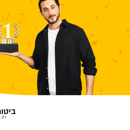
ביטוח
רק ל