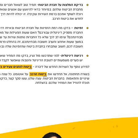
בדיקת המלצות על חברת הביטוח
- תמיד טוב לשאול חברים ומ
מחברת הביטוח שלהם. במיוחד כדאי להיוועץ עם אנשים שנאל
ויוכלו לשתף אתכם ברמת השירות שקיבלו. זו יכולה להיות דר
לחדש את ביטוח הרכב.
זמינות
– בדקו מה רמת הזמינות של חברת הביטוח ובאיזה דרכי
החברה מספיק דיגיטלית עבורכם? האם שעות הפעילות של מו
מבחינתכם? שימו לב לכך שלא כל החברות נותנות שירות עד שע
במשך שעות אחהצ והערב חשובה מבחינתכם, זה בהחלט פרמטר
חשובה לכם, חשוב שתבחרו בחברת ביטוח שהזמינות שלה גבוה
רכישה
דיגיטלית
- לפני שתרכשו מול נציג, בדקו מה המחיר שאת
יש פערים משמעותיים לטובת הדיגיטל והטבות שאפשר לקבל ר
למידע נוסף על השירות החדש של ליברה -
ביטוח לנהגים צעירים בצ
בשורה תחתונה, אל תחדשו את
ביטוח הרכב
על אוטומט. כל שנה מ
שינויים והתאמות בחברות הביטוח. עצה שלנו, עשו סקר קצר, בדקו 
תוכלו להוזיל את המחיר שלכם. בהצלחה.