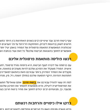
ענף ביטוח הרכב עבר שינויים רבים בשנים האחרונות בין היתר כת
חדשים לשוק (כדוגמת ליברה), התחזקות הדיגיטל על פני הערוצים ה
טכנולוגיה המאפשרת התאמה פרסונלית של המחיר באופן יעיל יותר. א
מאפשרים לחתוך בהוצאות הביטוח שלכם? כל זאת ועוד בכתבה הב
רכשו פוליסה מותאמת פרסונלית אליכם
עם כניסתה של ליברה לענף הביטוח, היא פיתחה מודל פרסונלי, ל
אישית. המודל משקלל את הסיכון שלכם להיות מעורבים בתאונה, ות
מקבלים את המחיר המדויק ביותר עבורכם וזאת בהתאם למאפיינים
התנהגות הנהיגה, היקף הנסועה שלכם במהלך השנה, גיל, מין, מגדר, 
למה זה עשוי להוזיל עבורכם את
ביטוח הרכב
אתם שואלים? התשתי
את הפרסונליזציה ליעילה, והיא מאפשרת לתמחר את הסיכון שלכם ב
מבעבר, כך, מבוטחים רבים יכולים לחתוך את מחיר ביטוח הרכב בצ
בדקו אילו כיסויים והרחבות רכשתם
בדקו בצורה מקיפה האם כל הכיסויים בפוליסה רלוונטיים לכם. כיסוי 