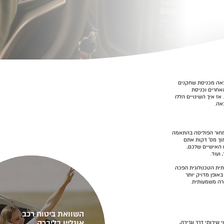
וצאה מכניסת שחקנים
אחרים וכניסת
ז איך השינויים הללו
אה.
תמחור הפוליסה בהתאמה
וך מס' דקות אתם
 האישיים שלכם,
ועוד.
ת הטכנולוגית הפכה
אופן מדויק יותר
ורה משמעותית.
השוואת ביטוח רכב
אונליין בליברה
שירותי דרך וגרירה,