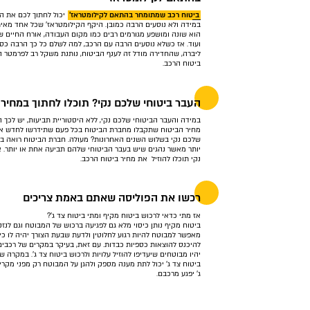
ביטוח רכב שמתומחר בהתאם לקילומטראז'
יכול לחתוך לכם את ה
במידה ולא נוסעים הרבה כמובן. היקף הקילומטראז' שכל אחד מאי
הוא שונה ומושפע מגורמים רבים כמו מקום העבודה, אורח החיים ש
ועוד. אז כשלא נוסעים הרבה עם הרכב, למה לשלם כל כך הרבה כס
ליברה, שהחדירה מודל זה לענף הביטוח, נותנת משקל רב לפרמטר 
ביטוח הרכב.
העבר ביטוחי שלכם נקי? תוכלו לחתוך במחיר 
במידה והעבר הביטוחי שלכם נקי, ללא היסטוריית תביעות, יש לכך
מחיר הביטוח שתקבלו מחברת הביטוח בכל פעם שתידרשו לחדש את 
שלכם נקי בשלוש השנים האחרונות? מעולה. חברת הביטוח רואה בכם
יותר מאשר נהגים שיש בעבר הביטוחי שלהם תביעה אחת או יותר. 
נקי תוכלו להוזיל את מחיר ביטוח הרכב.
רכשו את הפוליסה שאתם באמת צריכים
אז מתי כדאי לרכוש ביטוח מקיף ומתי ביטוח צד ג'?
ביטוח מקיף נותן כיסוי מלא גם לפגיעה ברכוש של המבוטח וגם לנזקי
מאפשר למבוטח להיות רגוע לחלוטין ולדעת שבעת הצורך יהיה לו כיס
להיכנס להוצאות כספיות כבדות. עם זאת, בעיקר במקרים של רכבים
יהיו מבוטחים שיעדיפו להוזיל עלויות ולרכוש ביטוח צד ג'. במקרה של
ביטוח צד ג' יכול לתת מענה מספק ולהגן על המבוטח רק מפני מקרי
ג' יפגע מרכבם.