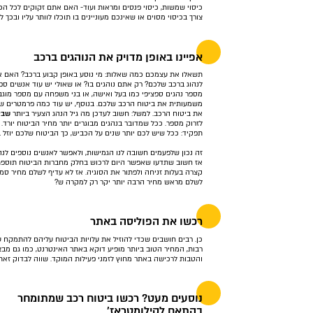
כיסוי שמשות, כיסוי פנסים ומראות ועוד- האם אתם זקוקים לכל הכי
צורך בכיסוי מסוים או שאינכם מעוניינים בו תוכלו לוותר עליו ובכך 
אפיינו באופן מדויק את הנוהגים ברכב
תשאלו את עצמכם כמה שאלות: מי נוסע באופן קבוע ברכב? האם 
לנהוג ברכב שלכם? רק אתם נוהגים בו? או שאולי יש עוד אנשים ספצ
מספר נהגים ספציפי כמו בעל ואישה, או בני משפחה עם מספר מוגבל 
משמעותית את ביטוח הרכב שלכם. בנוסף, יש עוד כמה פרמטרים שיכ
את ביטוח הרכב. למשל: חשוב לעדכן מה גיל הנהג הצעיר ביותר
שבא
לזרוק מספר. ככל שמדובר בנהגים מבוגרים יותר מחיר הביטוח יורד
תפקיד: ככל שיש לכם יותר שנים על הכביש, כך הביטוח שלכם יוזל 
זה נכון שלפעמים חשובה לנו הגמישות, ולאפשר לאנשים נוספים לנה
אז חשוב שתדעו שאפשר היום לרכוש בחלק מחברות הביטוח תוספת 
קצרה בעלות זניחה ולפתור את הסוגיה. אז לא עדיף לשלם מחיר ס
לשלם מראש מחיר הרבה יותר יקר רק למקרה ש?
רכשו את הפוליסה באתר
כן. רבים חושבים שכדי להוזיל את עלויות הביטוח עליהם להתמקח ע
רבות, המחיר הטוב ביותר מופיע דוקא באתר האינטרנט, כמו גם מבצ
והטבות לרכישה באתר מחוץ לזמני פעילות המוקד. שווה לבדוק זאת.
נוסעים מעט? רכשו ביטוח רכב שמתומחר
בהתאם לקילומטראז'