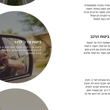
מחיר בצורה משמעותית.
תנו נוסע במהלך השנה
לנו, מספר הרכבים בבית
ף לחברת הביטוח?
הזה בעת תמחור
ביטוח הרכב
ביטוח צד ג' לרכב
 השפעה רבה על הצעת
הביטוח. העבר ביטוחי
ביטוח צד ג' לרכב מקנה כיסוי לנזקים ש
 נהגים עם סיכון נמוך
להיגרם לרכוש של צד שלישי, כתוצאה 
אם העבר הביטוחי שלכם
ברכב המבוטח.
ם שנגרמו לצד ג', והוא
וי מקיף והוא לא יצטרך
 מדגמים ישנים יחסית,
 רכב ישן ששוויו נמוך,
ם שרכב או רכוש של צד