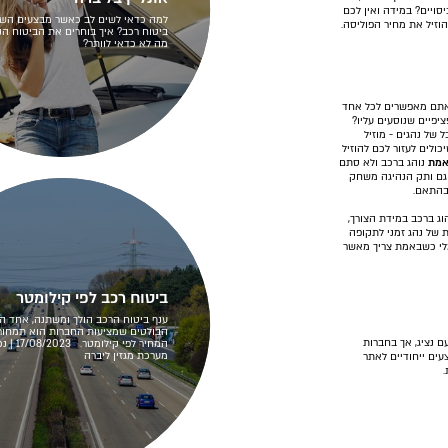
סויים? במידה ואין לכם
למה כדאי לשים לב כאשר מבצעים השו
להוזיל את מחיר הפוליסה.
ביטוח רכב? איך בוחרים את הביטוח הנכ
מה לא כדאי לוותר?
אתם מאפשרים לכל אחד
יפיים שנוסעים עליו?
של נהגים - מוזיל
ולים לעזור לכם להוזיל
מת
נוהג ברכב ולא סתם
. גם ותק הנהיגה משחק
בהתאם.
וג ברכב במידת הצורך,
של נהג זמני לתקופה
מלי כשבאמת צריך מאשר
ביטוח רכב לפי קילומטר
ענף ביטוח הרכב הולך ומשתנה, אחד הש
הבולטים שמציעות החברות הוא תמחור
ם נציג, אך בחברות
המחיר לפי קילו
מערכת מגזין ליברה
עים ייחודיים לאתר