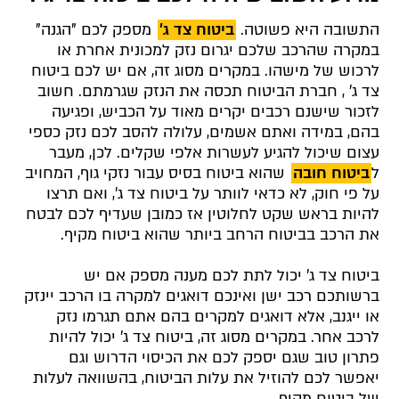
התשובה היא פשוטה.
ביטוח צד ג'
מספק לכם "הגנה"
במקרה שהרכב שלכם יגרום נזק למכונית אחרת או
לרכוש של מישהו. במקרים מסוג זה, אם יש לכם ביטוח
צד ג' , חברת הביטוח תכסה את הנזק שגרמתם. חשוב
לזכור שישנם רכבים יקרים מאוד על הכביש, ופגיעה
בהם, במידה ואתם אשמים, עלולה להסב לכם נזק כספי
עצום שיכול להגיע לעשרות אלפי שקלים. לכן, מעבר
ל
ביטוח חובה
שהוא ביטוח בסיס עבור נזקי גוף, המחויב
על פי חוק, לא כדאי לוותר על ביטוח צד ג', ואם תרצו
להיות בראש שקט לחלוטין אז כמובן שעדיף לכם לבטח
את הרכב בביטוח הרחב ביותר שהוא ביטוח מקיף.
ביטוח צד ג' יכול לתת לכם מענה מספק אם יש
ברשותכם רכב ישן ואינכם דואגים למקרה בו הרכב יינזק
או ייגנב, אלא דואגים למקרים בהם אתם תגרמו נזק
לרכב אחר. במקרים מסוג זה, ביטוח צד ג' יכול להיות
פתרון טוב שגם יספק לכם את הכיסוי הדרוש וגם
יאפשר לכם להוזיל את עלות הביטוח, בהשוואה לעלות
של ביטוח מקיף.