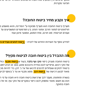
הפיצוי מקרנית.
איך נקבע מחיר ביטוח החובה?
תעריף ביטוח החובה הוא תעריף מפוקח ע"י המדינה, והוא מושפע מ
הרלוונטיים לנתוני הרכב ונתוני הנהג. בין הפרמטרים המשפיעים על ה
ועברם הביטוחי, סוג הרכב, נפח המנוע, אמצעי מיגון ועוד.
למידע נוסף על השירות החדש של ליברה -
ביטוח לנהגים צעירים בצ
מה ההבדל בין ביטוח חובה לביטוח מקיף?
ביטוח החובה מעניק כיסוי
נזקי גוף בלבד
, בעוד ש
ביטוח מקיף
כולל 
של נזקי רכוש, שיסייעו לכם במידה ורכבכם נפגע, נגנב או הגיע למצב
ביטוחי לנזקים שעלולים להיגרם לרכוש של צד ג'. לכן, כדי להיות מכ
מאוד לבצע רכישה של
ביטוח רכב
מסוג מקיף או צד ג' בנוסף לביט
בשורה תחתונה, מעבר לכך שרכישת ביטוח חובה היא חובה על פי חו
הוא גם חשוב מאוד ומספק לכם כיסוי במקרים של נזקי גוף, אז אל ת
חובה בתוקף.