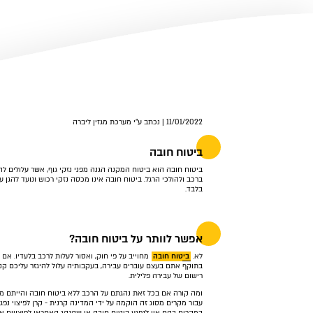
11/01/2022 | נכתב ע"י מערכת מגזין ליברה
ביטוח חובה
ביטוח חובה הוא ביטוח המקנה הגנה מפני נזקי גוף, אשר עלולים להי
ברכב ולהולכי הרגל. ביטוח חובה אינו מכסה נזקי רכוש ונועד להגן על
בלבד.
אפשר לוותר על ביטוח חובה?
לא.
ביטוח חובה
מחוייב על פי חוק, ואסור לעלות לרכב בלעדיו. אם 
בתוקף אתם בעצם עוברים עבירה, בעקבותיה עלול להיגזר עליכם קנ
רישום של עבירה פלילית.
ומה קורה אם בכל זאת נהגתם על הרכב ללא ביטוח חובה והייתם מע
עבור מקרים מסוג זה הוקמה על ידי המדינה קרנית - קרן לפיצוי נפגע
במקרים בהם אין לנפגע ביטוח חובה או שהנהג האחראי לפיצויים אינ