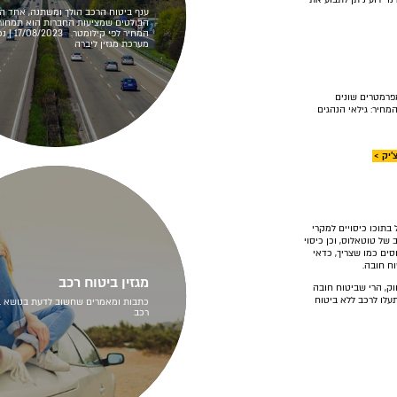
ענף ביטוח הרכב הולך ומשתנה, אחד הש
הבולטים שמציעות החברות הוא תמחור
המחיר לפי קילו
מערכת מגזין ליברה
פרמטרים שונים
מחיר: גילאי הנהגים
'יק >
בתוכו כיסויים למקרי
 של טוטאלוס, וכן כיסוי
וסים כמו שצריך, כדאי
וח חובה.
מגזין ביטוח רכב
ק, הרי שביטוח חובה
עלו לרכב ללא ביטוח
כתבות ומאמרים שחשוב לדעת בנושא ב
רכב