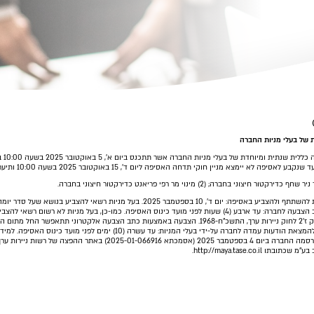
 של בעלי מניות החברה
יימצא מניין חוקי תדחה האסיפה ליום ד', 15 באוקטובר 2025 בשעה 10:00 ותיערך באותו המקום.
המועד הקובע את זכאות בעלי המניות להשתתף ולהצביע באסיפה: יום ד', 10 בספטמבר 2025. בעל מניו
הצבעה. המועד האחרון להמצאת כתב הצבעה לחברה: עד ארבע (4) שעות לפני מועד כינוס האסיפה. כמו-כן, בעל מניות
מועד כינוס האסיפה. המועד האחרון להמצאת הודעות עמדה לחברה על-ידי בעלי המניות: עד עש
2025) באתר ההפצה של רשות ניירות ערך שכתובתו
ב בע"מ שכתובתו
http://maya.tase.co.il.