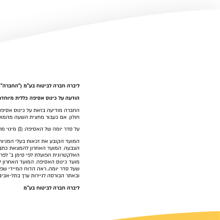
ליברה חברה לביטוח בע"מ
("החברה")
הודעה על כינוס אסיפה כללית מיוחדת
חולון. אם כעבור מחצית השעה מהמועד שנקבע לאסיפה לא 
על סדר יומה של האסיפה: (1) מינוי מר ניר שחף כדירקטור חיצוני בחברה; (2) מינוי מר רפי פריאנט כדירקטור חיצוני בחברה.
שעל סדר יומה, ראה הדוח המיידי שפרסמה החברה ביום 4 בספטמבר 2025 (אסמכתא -01-066916
ובאתר הבורסה לניירות ערך בתל-אבי
ליברה חברה לביטוח בע"מ