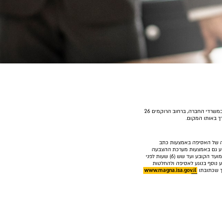
החברה מודיעה בזאת על כינוס אסיפה כללית שנתית ומיוחדת של בעלי מניות החברה אשר תתכנס ביום א', 5 באוקטובר 2025 בשעה 10:00 במשרדי החברה, ברחוב הרוקמים 26
ת רשאי להצביע בנושא שעל סדר יומה של האסיפה באמצעות כתב
 לא רשום רשאי להצביע גם באמצעות מערכת ההצבעה
האלקטרונית הפועלת לפי סימן ב' לפרק ז'2 לחוק ניירות ערך, התשכ"ח-1968. הצבעה באמצעות כתב הצבעה אלקטרוני תתאפשר החל מתום המועד הקובע ועד שש (6) שעות לפני
רה (10) ימים לפני מועד כינוס האסיפה. למידע נוסף בנוגע לאסיפה ולהחלטות
www.magna.isa.gov.il