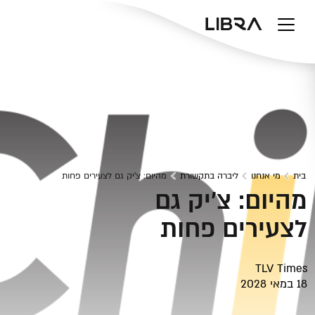
v
בית
מי אנחנו
ליברה בתקשורת
מהיום: צ'יק גם לצעירים פחות
מהיום: צ'יק גם
לצעירים פחות
TLV Times
18 במאי 2028