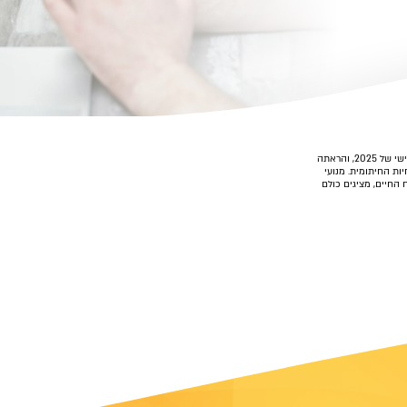
ליברה, חברת האינושרטק הדיגיטלית, פירסמה את דוח הרבעון השלישי של 2025, והראתה
ת החיתומית. מנועי
ביטוחי הרכב, מוצר Chik וענף ביטוח החיים, מציגים כולם